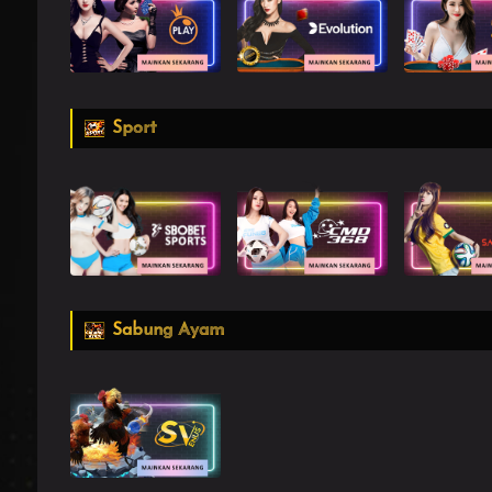
Sport
Sabung Ayam