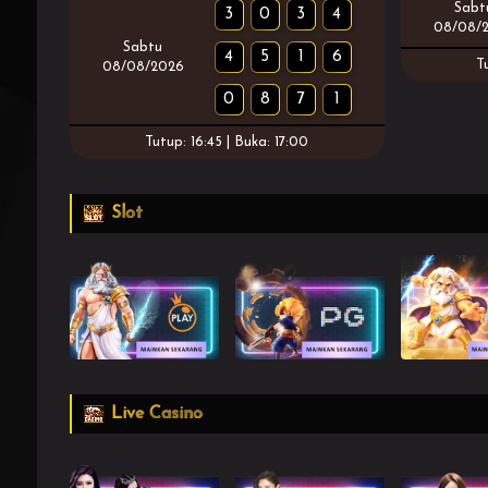
Sabt
3
0
3
4
08/08/
Sabtu
4
5
1
6
T
08/08/2026
0
8
7
1
Tutup: 16:45 | Buka: 17:00
Slot
Live Casino