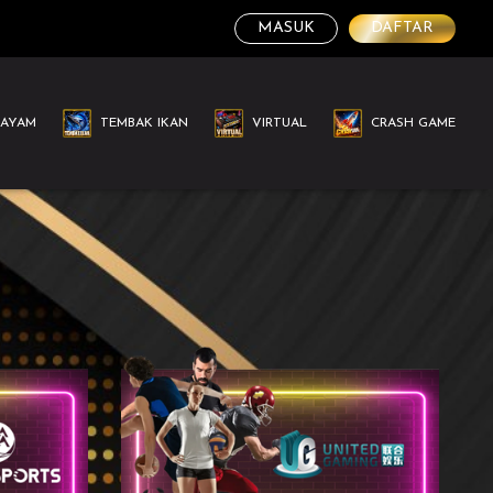
MASUK
DAFTAR
 AYAM
TEMBAK IKAN
VIRTUAL
CRASH GAME