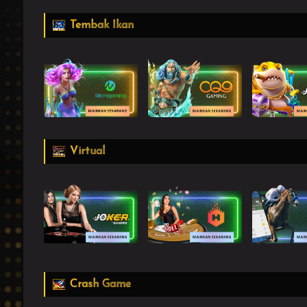
Tembak Ikan
Virtual
Crash Game