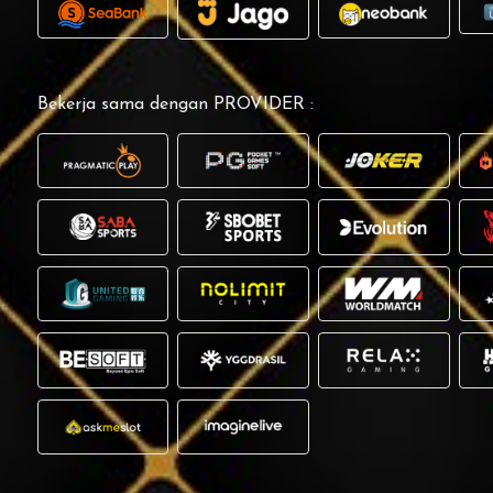
Bekerja sama dengan PROVIDER :